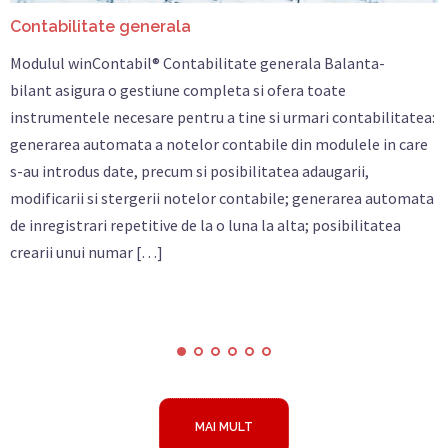
Contabilitate generala
G
Modulul winContabil® Contabilitate generala Balanta-
C
bilant asigura o gestiune completa si ofera toate
e
instrumentele necesare pentru a tine si urmari contabilitatea:
i
generarea automata a notelor contabile din modulele in care
e
s-au introdus date, precum si posibilitatea adaugarii,
î
modificarii si stergerii notelor contabile; generarea automata
i
de inregistrari repetitive de la o luna la alta; posibilitatea
c
crearii unui numar […]
MAI MULT