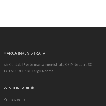
MARCA INREGISTRATA
winContabil® este marca inregistrata OSIM de catre SC
TOTAL SOFT SRL Targu Neamt.
WINCONTABIL®
Prima pagina