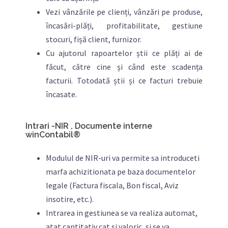
Vezi vânzările pe clienți, vânzări pe produse,
încasări-plăți, profitabilitate, gestiune
stocuri, fișă client, furnizor.
Cu ajutorul rapoartelor știi ce plăți ai de
făcut, către cine și când este scadența
facturii. Totodată știi și ce facturi trebuie
încasate.
Intrari -NIR , Documente interne
winContabil®
Modulul de NIR-uri va permite sa introduceti
marfa achizitionata pe baza documentelor
legale (Factura fiscala, Bon fiscal, Aviz
insotire, etc.).
Intrarea in gestiunea se va realiza automat,
atat cantitativ cat si valoric, si se va